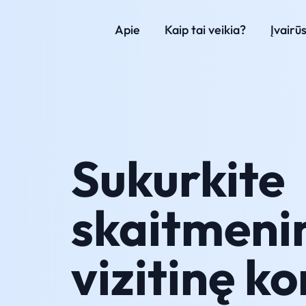
Apie
Kaip tai veikia?
Įvairū
Sukurkite
skaitmeni
vizitinę ko