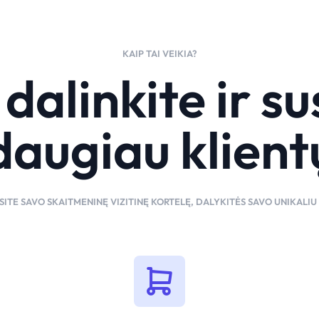
KAIP TAI VEIKIA?
dalinkite ir su
daugiau klient
ITE SAVO SKAITMENINĘ VIZITINĘ KORTELĘ, DALYKITĖS SAVO UNIKALIU R