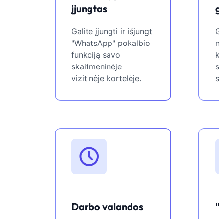
įjungtas
Galite įjungti ir išjungti
G
"WhatsApp" pokalbio
funkciją savo
k
skaitmeninėje
s
vizitinėje kortelėje.
s
Darbo valandos