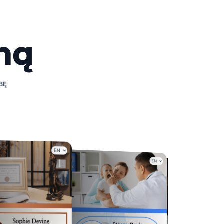
mą
BĘ