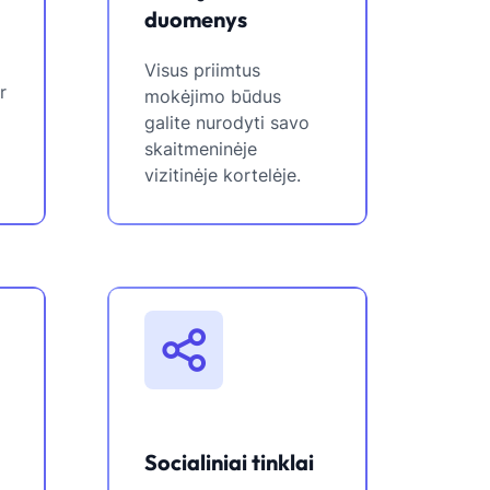
duomenys
Visus priimtus
r
mokėjimo būdus
galite nurodyti savo
skaitmeninėje
vizitinėje kortelėje.
Socialiniai tinklai