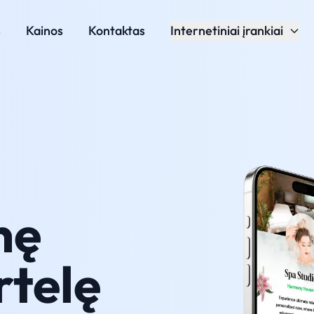
s
Kainos
Kontaktas
Internetiniai įrankiai
nę
rtelę