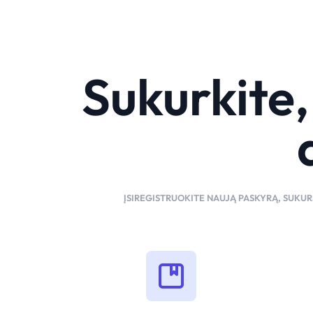
Sukurkite, 
ĮSIREGISTRUOKITE NAUJĄ PASKYRĄ, SUKURS