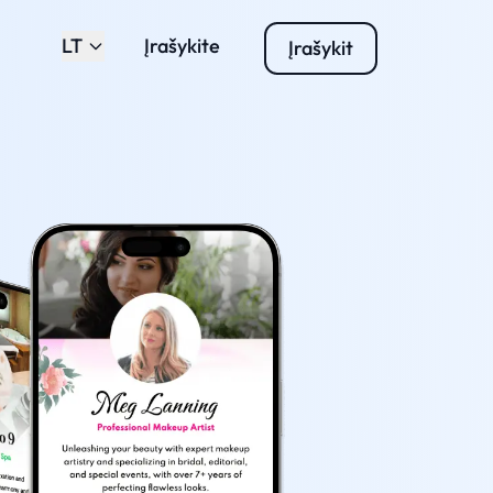
LT
Įrašykite
Įrašykit