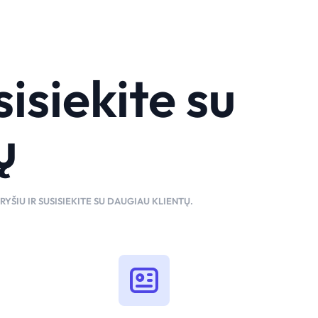
sisiekite su
ų
YŠIU IR SUSISIEKITE SU DAUGIAU KLIENTŲ.