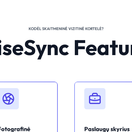
KODĖL SKAITMENINĖ VIZITINĖ KORTELĖ?
iseSync Featu
Fotografinė
Paslaugų skyrius