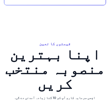
قیمتوں کا تعین
اپنا بہترین
منصوبہ منتخب
کریں
اچھی سرمایہ کاری آپ کو 10 گنا زیادہ آمدنی دے گی.