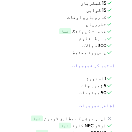
15 گیلریاں
15 گواہی
کاروباری اوقات
تقرریاں
خدمات کی بکنگ
نیا
رابطہ فارم
300 سوالات
پاس ورڈ محفوظ
اسٹور کی خصوصیات
1 اسٹورز
5 زمرہ جات
50 مصنوعات
اضافی خصوصیات
اپنی مرضی کے مطابق ڈومین
نیا
آرڈر NFC کارڈ
نیا