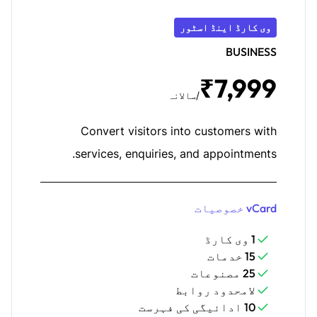
وی کارڈ اینڈ اسٹور
BUSINESS
₹7,999
/سالانہ
Convert visitors into customers with
services, enquiries, and appointments.
vCard خصوصیات
1 وی کارڈ
15 خدمات
25 مصنوعات
لامحدود روابط
10 ادائیگی کی فہرست