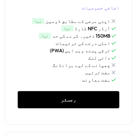
اضافی خصوصیات
اپنی مرضی کے مطابق ڈومین
نیا
آرڈر NFC کارڈ
نیا
150MB ذخیرہ کرنے کی حد
نیا
اعلی درجے کی ترتیبات
ترقی پسند ویب ایپ (PWA)
ذاتی لنک
چھپانے کے لیے برانڈنگ
مفت ترتیب
مفت معاونت
رجسٹر