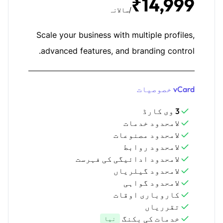
₹14,999
/سالانہ
Scale your business with multiple profiles,
advanced features, and branding control.
vCard خصوصیات
3 وی کارڈ
لامحدود خدمات
لامحدود مصنوعات
لامحدود روابط
لامحدود ادائیگی کی فہرست
لامحدود گیلریاں
لامحدود گواہی
کاروباری اوقات
تقرریاں
خدمات کی بکنگ
نیا