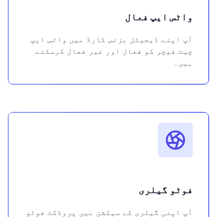
واٹس ایپ فعال
آپ اپنے ڈیجیٹل بزنس کارڈ میں واٹس ایپ
چیٹ فیچر کو فعال اور غیر فعال کرسکتے
ہیں۔
فوٹو گیلری
آپ اپنی گیلری کے سیکشن میں پروڈکٹ فوٹو