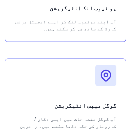
یو ٹیوب لنک انٹیگریشن
آپ اپنے یوٹیوب لنک کو اپنے ڈیجیٹل بزنس
کارڈ کے ساتھ ضم کر سکتے ہیں۔
گوگل میپس انٹیگریشن
آپ گوگل نقشہ جات میں اپنی دکان /
کاروبار کی جگہ دکھا سکتے ہیں۔ زائرین