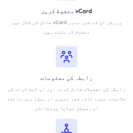
vCard محفوظ کریں
وزیٹر آپ کے فون نمبر vCard فائل کی شکل میں
محفوظ کر سکتے ہیں.
رابطہ کی معلومات
رابطہ کی تفصیلات شامل کرنے اور اپ ڈیٹ کرنے کی
صلاحیت، جیسے نام، فون نمبر، ای میل، ویب سائٹ،
اور سوشل میڈیا پروفائلز