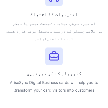
اختیارات کا اشتراک
ای میل، سوشل میڈیا، ٹیکسٹ میسج یا دیگر
مواصلاتی چینلز کے ذریعے ڈیجیٹل بزنس کارڈ شیئر
کرنے کے اختیارات۔
کاروبار کے لیے بہترین
AriseSync Digital Business cards will help you to
transform your card visitors into customers.