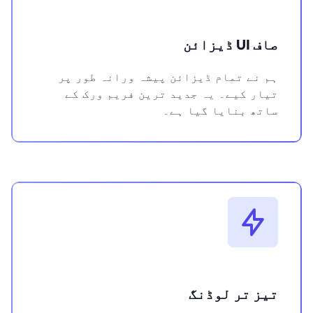
صاف UI ڈیزائن
ہم نے تمام ڈیزائن پیشہ ورانہ طور پر
تیار کیے۔ یہ جدید ترین فریم ورک کے
ساتھ بنایا گیا ہے۔
تیز تر لوڈنگ