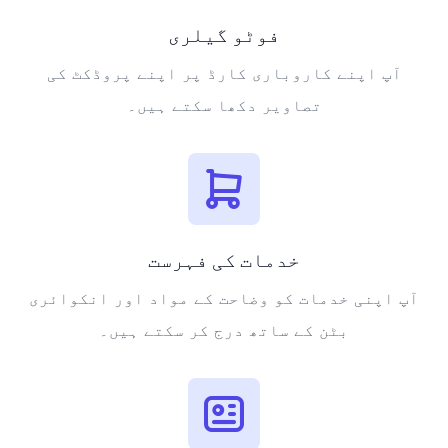
فوٹو گیلری
آپ اپنے کاروباری کارڈ پر اپنے پروڈکٹ کی
تصاویر دکھا سکتے ہیں۔
خدمات کی فہرست
آپ اپنی خدمات کو وضاحت کے مواد اور انکوائری
بٹن کے ساتھ درج کر سکتے ہیں۔