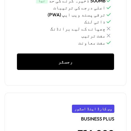
500MB ذخیرہ کرنے کی حد
نیا
اعلی درجے کی ترتیبات
ترقی پسند ویب ایپ (PWA)
ذاتی لنک
چھپانے کے لیے برانڈنگ
مفت ترتیب
مفت معاونت
رجسٹر
وی کارڈ اینڈ اسٹور
BUSINESS PLUS