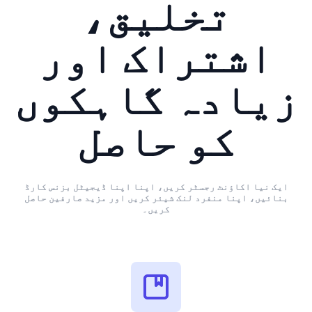
تخلیق،
اشتراک اور
زیادہ گاہکوں
کو حاصل
ایک نیا اکاؤنٹ رجسٹر کریں، اپنا اپنا ڈیجیٹل بزنس کارڈ
بنائیں، اپنا منفرد لنک شیئر کریں اور مزید صارفین حاصل
کریں۔