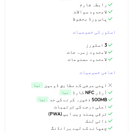
رابطہ فارم
لامحدود سوالات
پاس ورڈ محفوظ
اسٹور کی خصوصیات
3 اسٹورز
لامحدود زمرہ جات
لامحدود مصنوعات
اضافی خصوصیات
اپنی مرضی کے مطابق ڈومین
نیا
آرڈر NFC کارڈ
نیا
500MB ذخیرہ کرنے کی حد
نیا
اعلی درجے کی ترتیبات
ترقی پسند ویب ایپ (PWA)
ذاتی لنک
چھپانے کے لیے برانڈنگ