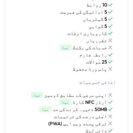
10 روابط
5 ادائیگی کی فہرست
5 گیلریاں
5 گواہی
کاروباری اوقات
تقرریاں
خدمات کی بکنگ
نیا
رابطہ فارم
25 سوالات
پاس ورڈ محفوظ
اضافی خصوصیات
اپنی مرضی کے مطابق ڈومین
نیا
آرڈر NFC کارڈ
نیا
50MB ذخیرہ کرنے کی حد
نیا
اعلی درجے کی ترتیبات
ترقی پسند ویب ایپ (PWA)
ذاتی لنک