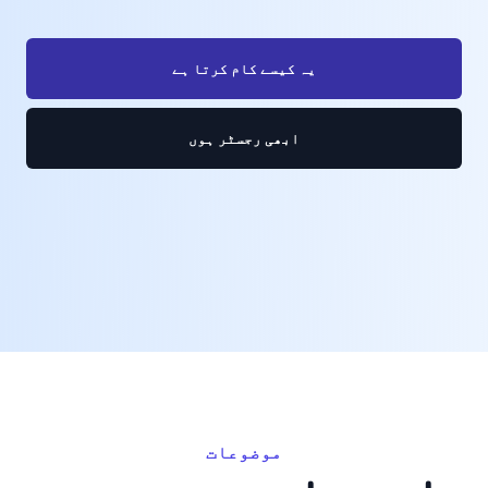
یہ کیسے کام کرتا ہے
ابھی رجسٹر ہوں
موضوعات