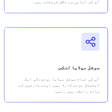
آپ کو آسانی سے تلاش کرسکتے ہیں۔
سوشل میڈیا لنکس
آپ کی تمام سوشل میڈیا موجودگی ایک
ڈیجیٹل بزنس کارڈ میں. اپنے صارفین کے
ساتھ رابطے میں رہیں.