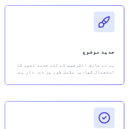
جدید موضوع
ہم نے صارف انٹرفیس کے لئے جدید تھیم کا
استعمال کیا. یہ مکمل طور پر ذمہ دار ہے.