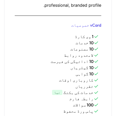
professional, branded profile.
vCard خصوصیات
1 وی کارڈ
10 خدمات
10 مصنوعات
لامحدود روابط
10 ادائیگی کی فہرست
10 گیلریاں
10 گواہی
کاروباری اوقات
تقرریاں
خدمات کی بکنگ
نیا
رابطہ فارم
100 سوالات
پاس ورڈ محفوظ