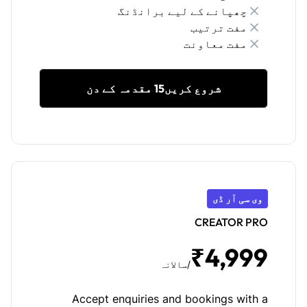
چھپانے کے لیے برانڈنگ
مفت ترتیب
مفت معاونت
شروع کریں15 مقدمہ کے دن
وی سی آر ڈی
CREATOR PRO
₹4,999
/سالانہ
Accept enquiries and bookings with a