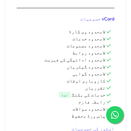
vCard خصوصیات
لامحدود وی کارڈ
لامحدود خدمات
لامحدود مصنوعات
لامحدود روابط
لامحدود ادائیگی کی فہرست
لامحدود گیلریاں
لامحدود گواہی
کاروباری اوقات
تقرریاں
خدمات کی بکنگ
نیا
رابطہ فارم
لامحدود سوالات
پاس ورڈ محفوظ
اسٹور کی خصوصیات