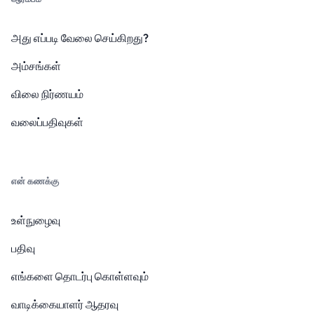
அது எப்படி வேலை செய்கிறது?
அம்சங்கள்
விலை நிர்ணயம்
வலைப்பதிவுகள்
என் கணக்கு
உள்நுழைவு
பதிவு
எங்களை தொடர்பு கொள்ளவும்
வாடிக்கையாளர் ஆதரவு