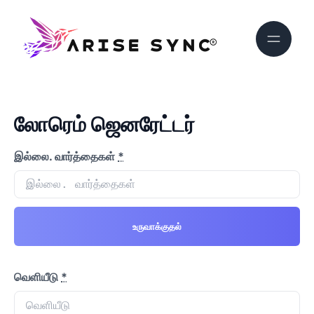
லோரெம் ஜெனரேட்டர்
இல்லை. வார்த்தைகள்
*
உருவாக்குதல்
வெளியீடு
*