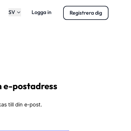
SV
Logga in
Registrera dig
n e-postadress
as till din e-post.