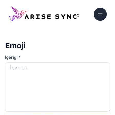
Emoji
İçeriği
*