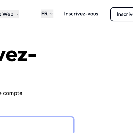
FR
Inscrivez-vous
ls Web
Inscri
vez-
re compte