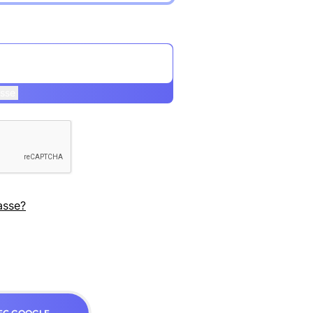
asse
asse?