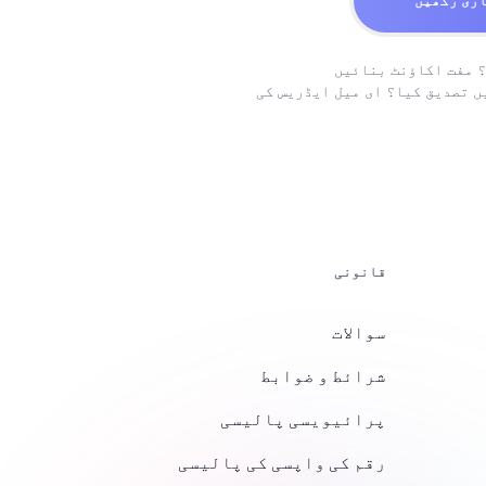
اری رکھیں
؟
مفت اکاؤنٹ بنائیں
ں تصدیق کیا؟
ای میل ایڈریس کی
قانونی
سوالات
شرائط و ضوابط
پرائیویسی پالیسی
رقم کی واپسی کی پالیسی