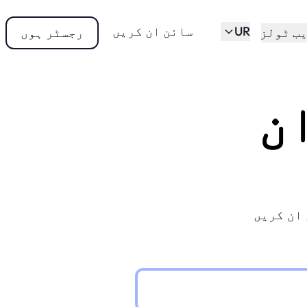
UR
سائن ان کریں
ب ٹولز
رجسٹر ہوں
ن
ان کریں