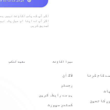
گوگل کے ساتھ ج
اگر آپ کے پاس اکاؤنٹ نہیں ہے
اگر آپ نے اپنا ای میل پتہ نہی
تصدیق کریں
میرا اکاؤنٹ
مفید لنکس
ے کام کرتا
لاگ ان
رجسٹر
ات
ہم سے رابطہ کریں
ں کا تعین
کسٹمر سپورٹ