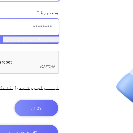
پاس ورڈ
*
دکھائیں / پاس ورڈ چھپائیں
اپنا پاس ورڈ بھول گئے؟
لاگ ان