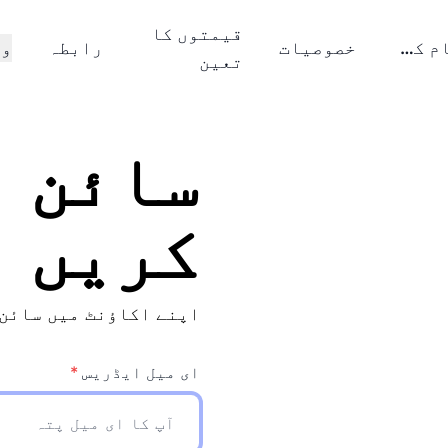
قیمتوں کا
یہ کیسے کام کرتا ہے؟
خصوصیات
رابطہ
وی
تعین
سائن ا
کریں
اپنے اکاؤنٹ میں سائن 
ای میل ایڈریس
*