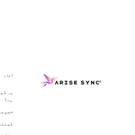
آغاز
یہ کیس
ہے؟
خصوصی
قیمتو