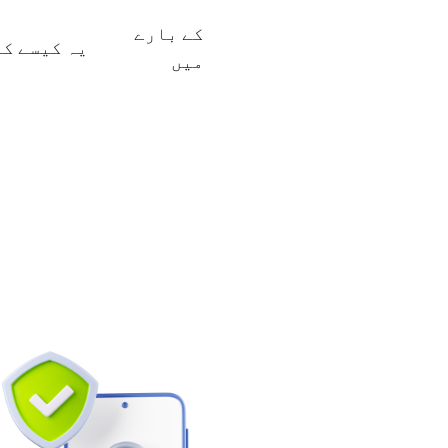
کے بارے
میں