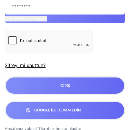
Şifreyi Göster / Sakla
Şifreyi mi unuttun?
GIRIŞ
GOOGLE ILE DEVAM EDIN
Hesabınız yoksa?
Ücretsiz hesap oluştur