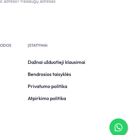
to adreso?
Paslaugų adresas
RODOS
ĮSTATYMAI
Dažnai užduotieji klausimai
Bendrosios taisyklės
Privatumo politika
Atpirkimo politika