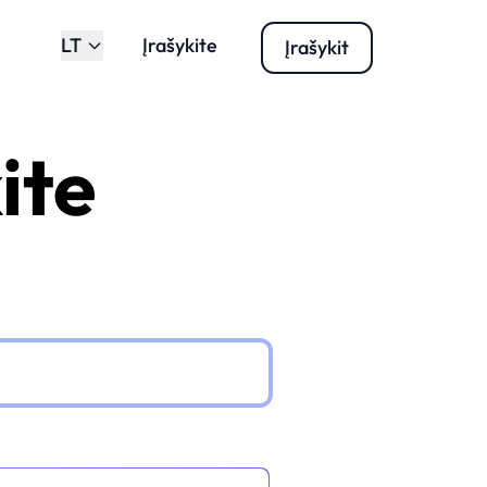
LT
Įrašykite
Įrašykit
ite