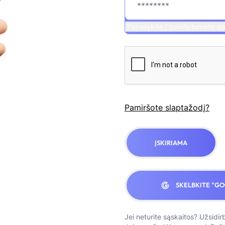
Parodykite / paslėptumėte sl
Pamiršote slaptažodį?
ĮSKIRIAMA
SKELBKITE "G
Jei neturite sąskaitos?
Užsidir