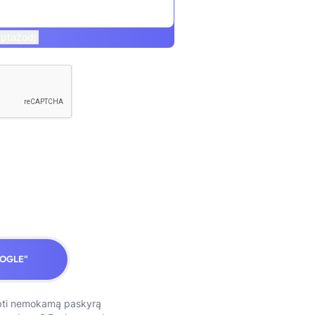
aptažodį
OOGLE"
bti nemokamą paskyrą