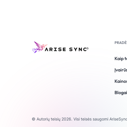
PRADĖ
Kaip t
Įvairū
Kaino
Bloga
© Autorių teisių 2026. Visi teisės saugomi AriseSyn