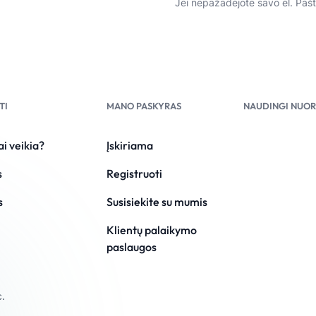
Jei nepažadėjote savo el. Paš
TI
MANO PASKYRAS
NAUDINGI NUO
ai veikia?
Įskiriama
s
Registruoti
s
Susisiekite su mumis
i
Klientų palaikymo
paslaugos
c.