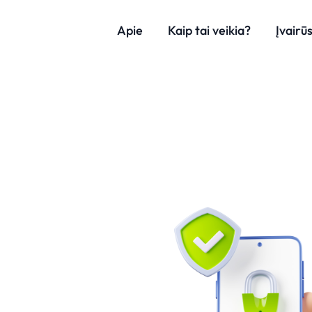
Apie
Kaip tai veikia?
Įvairū